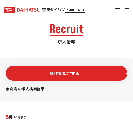
RECRUIT SITE
R
e
c
r
u
i
t
求人情報
条件を指定する
奈良県 の求人検索結果
5
件
5件を表示