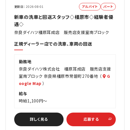
アルバイト
パート
更新日
2026-08-01
新車の洗車と回送スタッフ◇橿原市◇経験者優
遇◇
奈良ダイハツ橿原耳成店 販売店支援室南ブロック
正規ディーラー店での洗車、車両の回送
勤務地
奈良ダイハツ株式会社 橿原耳成店 販売店支援
室南ブロック 奈良県橿原市常磐町270番地 （
G
oogle Map
）
給与
時給1,100円～
詳しく見る
応募する