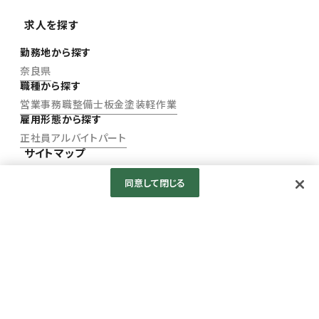
求人を探す
勤務地から探す
奈良県
職種から探す
営業
事務職
整備士
板金塗装
軽作業
雇用形態から探す
正社員
アルバイト
パート
サイトマップ
新卒採用
キャリア（中途）採用
パート・アルバイト採用
同意して閉じる
お知らせ
ビジョン
歴史・ヒストリー
取り組み
データで見る
先輩紹介
よくある質問
会社見学
ご家族の皆様へ
©奈良ダイハツ株式会社