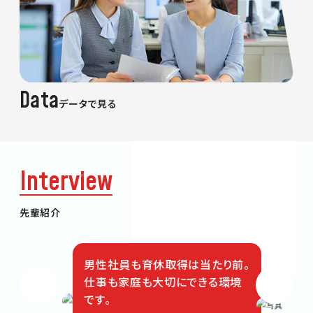
Data
データで見る
Interview
先輩紹介
男性社員も育休取得は当たり前。
仕事も家庭も大切にできる環境
です。
営業