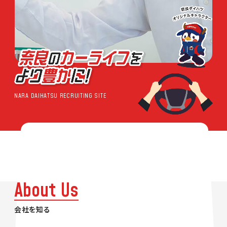
NARA DAIHATSU RECRUITING SITE
About Us
会社を知る