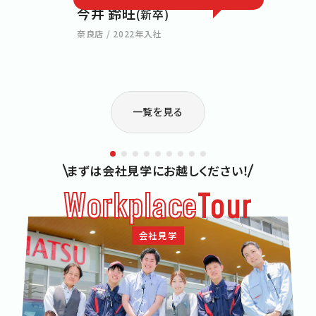
今井 鈴旺
森本 
(新卒)
郡山店 / 
奈良店 / 2022年入社
一覧を見る
まずは会社見学にお越しください！
Workplace
Tour
会社見学